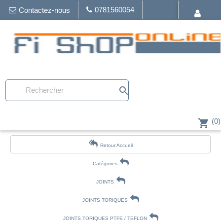
0781560054
Contactez-nous
search
(0)
shopping_cart
Retour Accueil
Catégories
JOINTS
JOINTS TORIQUES
JOINTS TORIQUES PTFE / TEFLON