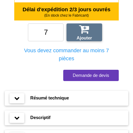
Délai d'expédition 2/3 jours ouvrés
(En stock chez le Fabricant)
0.72 €
Ajouter
/TTC
Délai rapide
Vous devez commander au moins 7
pièces
Demande de devis
Résumé technique
Descriptif