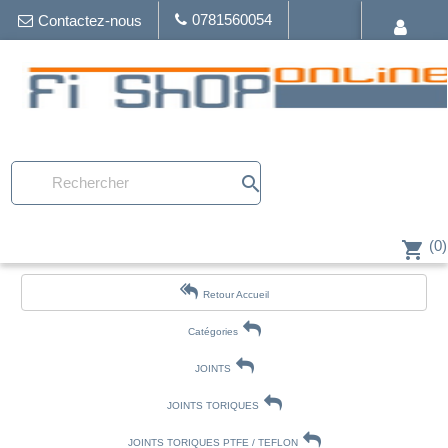
0781560054
Contactez-nous
search
(0)
shopping_cart
Retour Accueil
Catégories
JOINTS
JOINTS TORIQUES
JOINTS TORIQUES PTFE / TEFLON