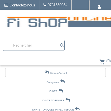
0781560054
Contactez-nous
search
(0)
shopping_cart
Retour Accueil
Catégories
JOINTS
JOINTS TORIQUES
JOINTS TORIQUES PTFE / TEFLON