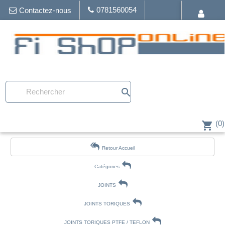
0781560054
Contactez-nous
search
(0)
shopping_cart
Retour Accueil
Catégories
JOINTS
JOINTS TORIQUES
JOINTS TORIQUES PTFE / TEFLON