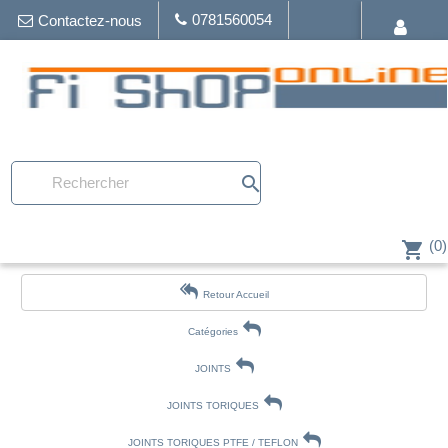
0781560054
Contactez-nous
search
(0)
shopping_cart
Retour Accueil
Catégories
JOINTS
JOINTS TORIQUES
JOINTS TORIQUES PTFE / TEFLON