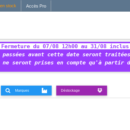
 en stock
Accès Pro
 Fermeture du 07/08 12h00 au 31/08 inclus
 passées avant cette date seront traitée
 ne seront prises en compte qu'à partir 
Marques
Déstockage