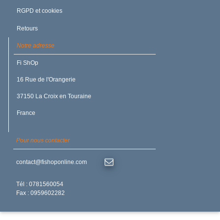
RGPD et cookies
Retours
Notre adresse
JOINT U / PISTON 8X16X8
Fi ShOp
US NBR/Nitrile Noir 90
16 Rue de l'Orangerie
37150 La Croix en Touraine
France
Pour nous contacter
contact@fishoponline.com
4.90 €
/TTC
Délai rapide
Tél : 0781560054
Fax : 0959602282