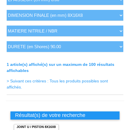
1 article(s) affiché(s) sur un maximum de 100 résultats
affichables
> Suivant ces critères : Tous les produits possibles sont
affichés.
Résultat(s) de votre recherche