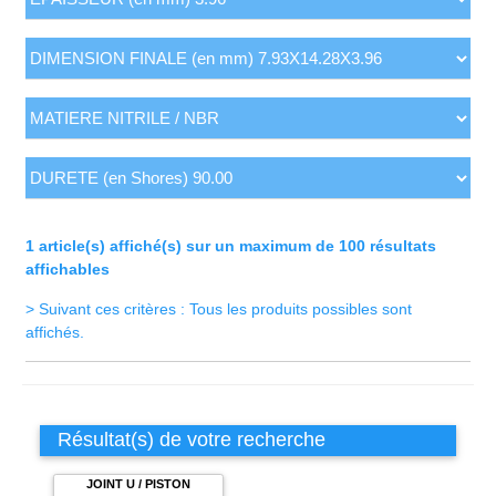
1 article(s) affiché(s) sur un maximum de 100 résultats
affichables
> Suivant ces critères : Tous les produits possibles sont
affichés.
Résultat(s) de votre recherche