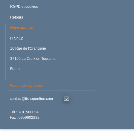
RGPD et cookies
Retours
Notre adresse
JOINT U / PISTON
Fi ShOp
7.93X14.28X3.96 GP UT
NBR/Nitrile Noir 90
16 Rue de l'Orangerie
37150 La Croix en Touraine
France
Pour nous contacter
contact@fishoponline.com
4.90 €
/TTC
Délai rapide
Tél : 0781560054
Fax : 0959602282