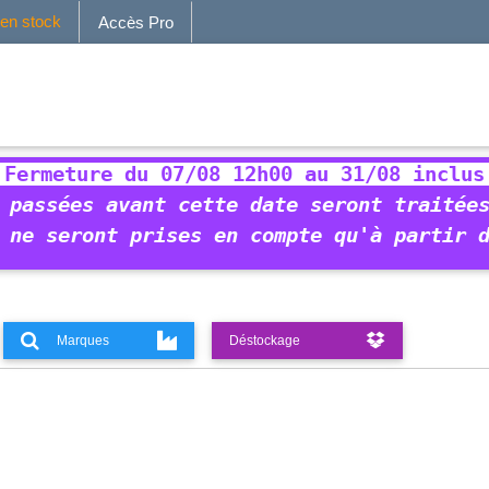
 en stock
Accès Pro
 Fermeture du 07/08 12h00 au 31/08 inclus
 passées avant cette date seront traitée
 ne seront prises en compte qu'à partir 
Marques
Déstockage