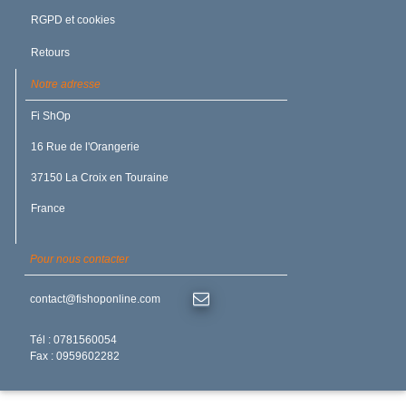
RGPD et cookies
Retours
Notre adresse
JOINT U / PISTON 5X9X2.5
Fi ShOp
UTP UT PU/Polyuréthane
Bleu 91
16 Rue de l'Orangerie
37150 La Croix en Touraine
France
Pour nous contacter
contact@fishoponline.com
7.42 €
/TTC
Délai rapide
Tél : 0781560054
Fax : 0959602282