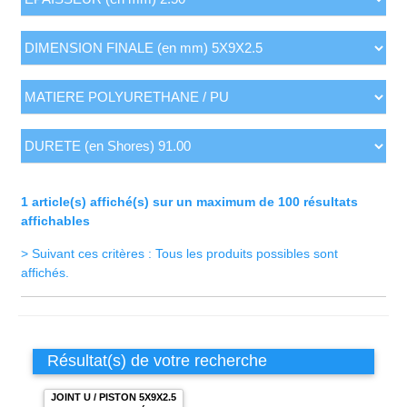
1 article(s) affiché(s) sur un maximum de 100 résultats
affichables
> Suivant ces critères : Tous les produits possibles sont
affichés.
Résultat(s) de votre recherche