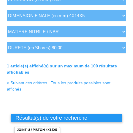
1 article(s) affiché(s) sur un maximum de 100 résultats
affichables
> Suivant ces critères : Tous les produits possibles sont
affichés.
Résultat(s) de votre recherche