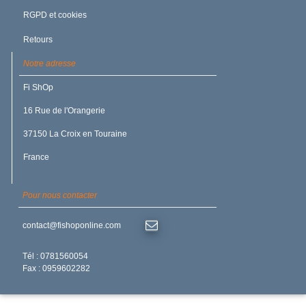
RGPD et cookies
Retours
Notre adresse
JOINT U / PISTON 4X14X5
Fi ShOp
US NBR/Nitrile Noir 80
16 Rue de l'Orangerie
37150 La Croix en Touraine
France
Pour nous contacter
contact@fishoponline.com
13.10 €
/TTC
Délai rapide
Tél : 0781560054
Fax : 0959602282