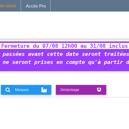
 en stock
Accès Pro
 Fermeture du 07/08 12h00 au 31/08 inclus
 passées avant cette date seront traitée
 ne seront prises en compte qu'à partir 
Marques
Déstockage